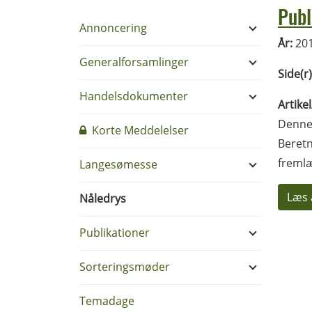
Publ
Annoncering
År:
20
Generalforsamlinger
Side(r)
Handelsdokumenter
Artike
Denne 
Korte Meddelelser
Beretn
fremlæ
Langesømesse
Læs 
Nåledrys
Publikationer
Sorteringsmøder
Temadage