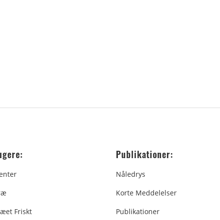
ugere:
Publikationer:
enter
Nåledrys
ræ
Korte Meddelelser
æet Friskt
Publikationer