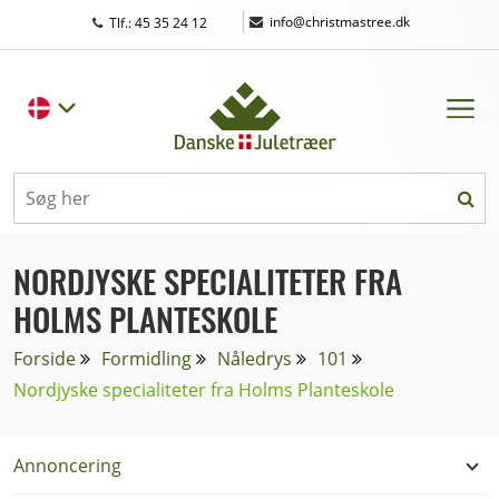
|
info@christmastree.dk
Tlf.: 45 35 24 12
NORDJYSKE SPECIALITETER FRA
HOLMS PLANTESKOLE
Forside
Formidling
Nåledrys
101
Nordjyske specialiteter fra Holms Planteskole
Annoncering