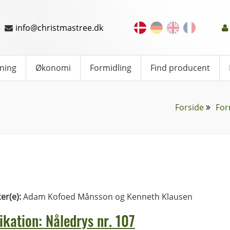
info@christmastree.dk
ning
Økonomi
Formidling
Find producent
Forside
For
ter(e):
Adam Kofoed Månsson og Kenneth Klausen
ikation: Nåledrys nr. 107