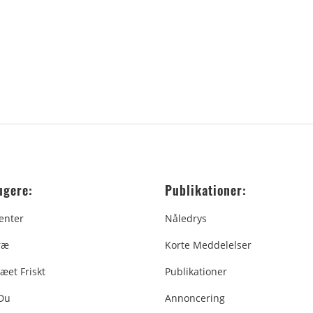
ugere:
Publikationer:
enter
Nåledrys
ræ
Korte Meddelelser
æet Friskt
Publikationer
 Du
Annoncering