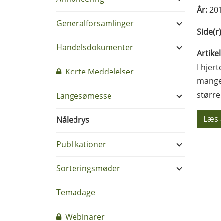
År:
20
Generalforsamlinger
Side(r)
Handelsdokumenter
Artike
I hjer
Korte Meddelelser
mange 
større
Langesømesse
Læs 
Nåledrys
Publikationer
Sorteringsmøder
Temadage
Webinarer