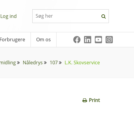
Log ind
Forbrugere
Om os
midling
Nåledrys
107
L.K. Skovservice
Print