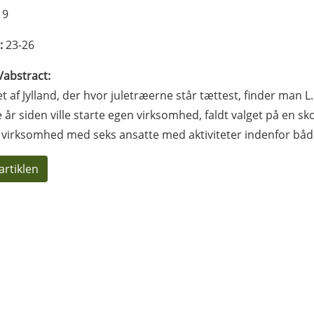
19
:
23-26
l/abstract:
tet af Jylland, der hvor juletræerne står tættest, finder man L
år siden ville starte egen virksomhed, faldt valget på en sk
 virksomhed med seks ansatte med aktiviteter indenfor både
artiklen