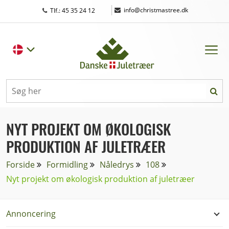
|
info@christmastree.dk
Tlf.: 45 35 24 12
NYT PROJEKT OM ØKOLOGISK
PRODUKTION AF JULETRÆER
Forside
Formidling
Nåledrys
108
Nyt projekt om økologisk produktion af juletræer
Annoncering