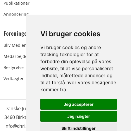
Publikationer
Annoncering
Foreningen:
Vi bruger cookies
Bliv Medlem
Vi bruger cookies og andre
tracking teknologier for at
Medarbejdere
forbedre din oplevelse på vores
Bestyrelse
website, til at vise personaliseret
indhold, målrettede annoncer og
Vedtægter
til at forstå hvor vores besøgende
kommer fra.
Jeg accepterer
Danske Juletræer - træer & grønt | Blokken 15 | DK-
Jeg nægter
3460 Birkerød |
Tlf.: 45 35 24 12
|
info@christmastree.dk
Skift indstillinger