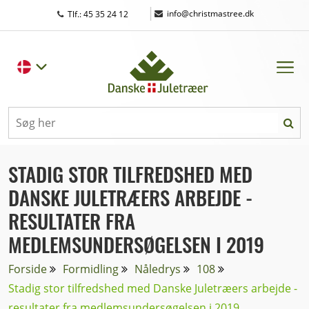
|
info@christmastree.dk
Tlf.: 45 35 24 12
STADIG STOR TILFREDSHED MED
DANSKE JULETRÆERS ARBEJDE -
RESULTATER FRA
MEDLEMSUNDERSØGELSEN I 2019
Forside
Formidling
Nåledrys
108
Stadig stor tilfredshed med Danske Juletræers arbejde -
resultater fra medlemsundersøgelsen i 2019