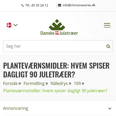
|
info@christmastree.dk
Tlf.: 45 35 24 12
PLANTEVÆRNSMIDLER: HVEM SPISER
DAGLIGT 90 JULETRÆER?
Forside
Formidling
Nåledrys
109
Planteværnsmidler: hvem spiser dagligt 90 juletræer?
Annoncering