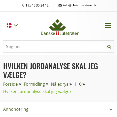
|
info@christmastree.dk
Tlf.: 45 35 24 12
HVILKEN JORDANALYSE SKAL JEG
VÆLGE?
Forside
Formidling
Nåledrys
110
Hvilken jordanalyse skal jeg vælge?
Annoncering