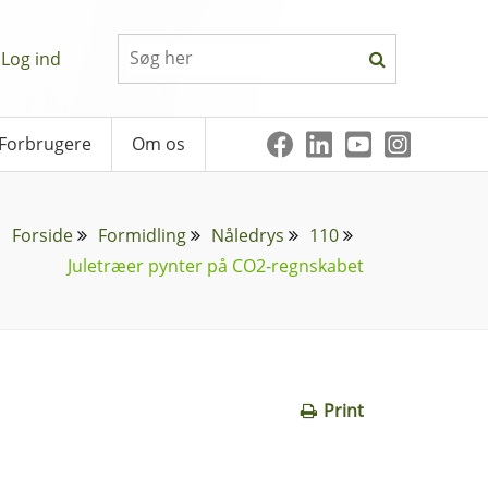
Log ind
Forbrugere
Om os
Forside
Formidling
Nåledrys
110
Juletræer pynter på CO2-regnskabet
Print