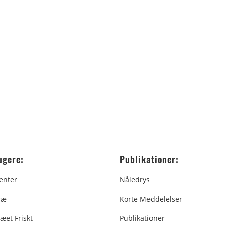
ugere:
Publikationer:
enter
Nåledrys
ræ
Korte Meddelelser
æet Friskt
Publikationer