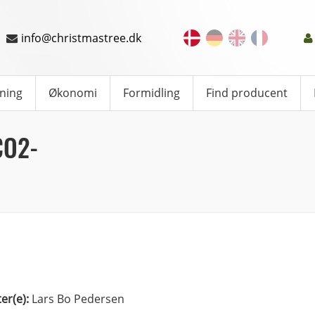
info@christmastree.dk
ning
Økonomi
Formidling
Find producent
CO2-
ter(e):
Lars Bo Pedersen