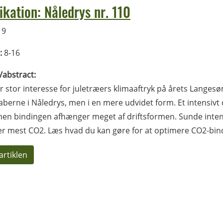
ikation: Nåledrys nr. 110
19
:
8-16
l/abstract:
r stor interesse for juletræers klimaaftryk på årets Langesø
berne i Nåledrys, men i en mere udvidet form. Et intensiv
en bindingen afhænger meget af driftsformen. Sunde inten
r mest CO2. Læs hvad du kan gøre for at optimere CO2-bind
artiklen