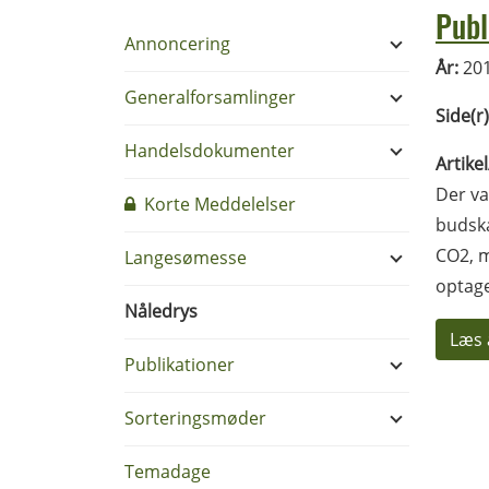
Publ
Annoncering
År:
20
Generalforsamlinger
Side(r)
Handelsdokumenter
Artike
Der va
Korte Meddelelser
budska
CO2, m
Langesømesse
optage
Nåledrys
Læs 
Publikationer
Sorteringsmøder
Temadage