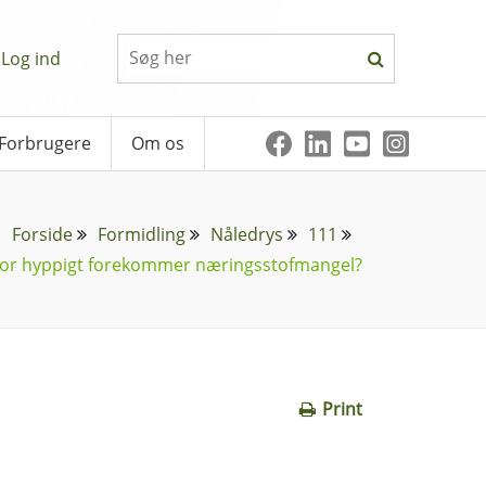
Log ind
Forbrugere
Om os
Forside
Formidling
Nåledrys
111
or hyppigt forekommer næringsstofmangel?
Print