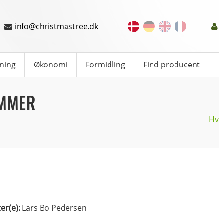
info@christmastree.dk
ning
Økonomi
Formidling
Find producent
OMMER
Hv
ter(e):
Lars Bo Pedersen