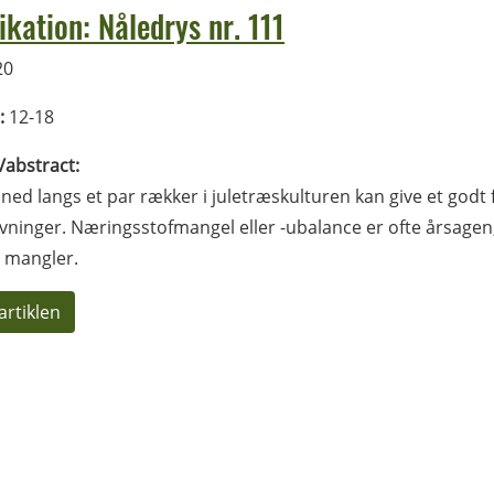
ikation: Nåledrys nr. 111
20
:
12-18
l/abstract:
 ned langs et par rækker i juletræskulturen kan give et godt
vninger. Næringsstofmangel eller -ubalance er ofte årsagen,
e mangler.
artiklen