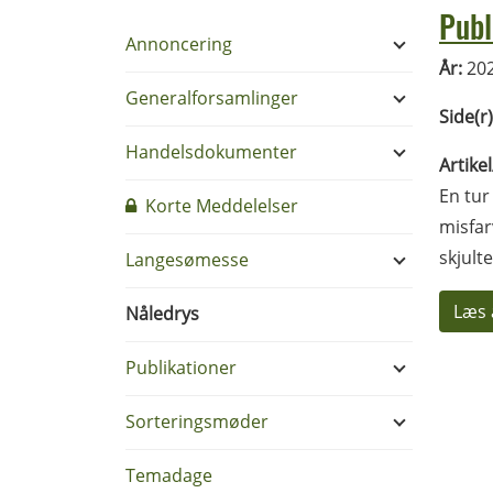
Publ
Annoncering
År:
20
Generalforsamlinger
Side(r)
Handelsdokumenter
Artike
En tur
Korte Meddelelser
misfar
skjult
Langesømesse
Læs 
Nåledrys
Publikationer
Sorteringsmøder
Temadage