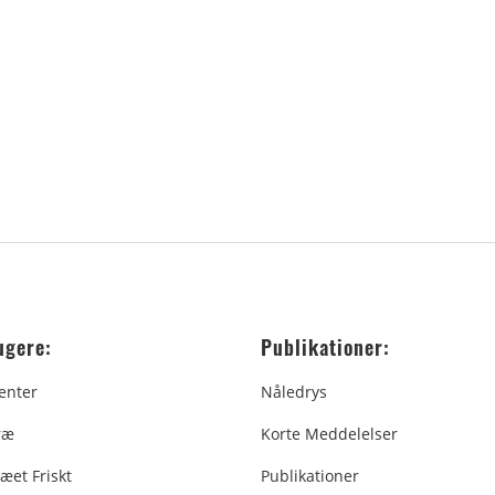
ugere:
Publikationer:
enter
Nåledrys
ræ
Korte Meddelelser
æet Friskt
Publikationer