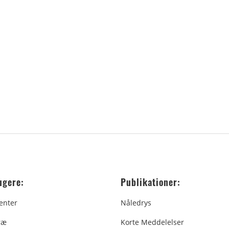
ugere:
Publikationer:
enter
Nåledrys
ræ
Korte Meddelelser