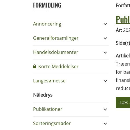
FORMIDLING
Forfat
Publ
Annoncering
År:
20
Generalforsamlinger
Side(r)
Handelsdokumenter
Artike
Træern
Korte Meddelelser
for ba
finans
Langesømesse
reduce
Nåledrys
Læs 
Publikationer
Sorteringsmøder