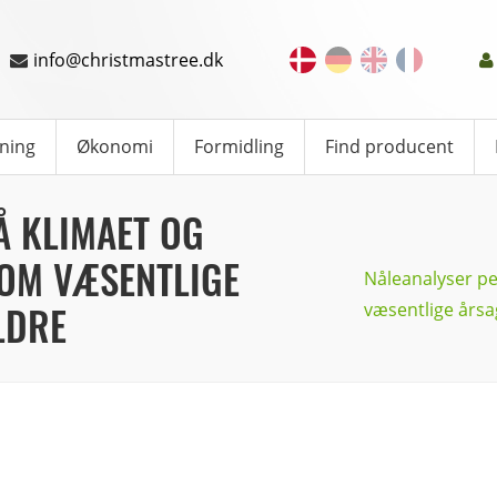
info@christmastree.dk
ning
Økonomi
Formidling
Find producent
Å KLIMAET OG
OM VÆSENTLIGE
Nåleanalyser pe
LDRE
væsentlige årsag