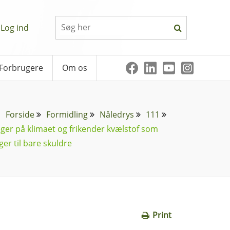
Log ind
Forbrugere
Om os
Forside
Formidling
Nåledrys
111
ger på klimaet og frikender kvælstof som
er til bare skuldre
Print