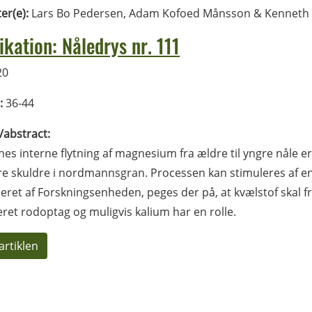
ter(e):
Lars Bo Pedersen, Adam Kofoed Månsson & Kenneth
ikation: Nåledrys nr. 111
20
:
36-44
l/abstract:
es interne flytning af magnesium fra ældre til yngre nåle er 
re skuldre i nordmannsgran. Processen kan stimuleres af en 
ieret af Forskningsenheden, peges der på, at kvælstof skal f
ret rodoptag og muligvis kalium har en rolle.
artiklen