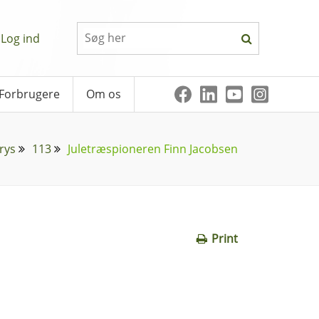
Log ind
Forbrugere
Om os
rys
113
Juletræspioneren Finn Jacobsen
Print