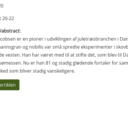
20
:
20-22
l/abstract:
acobsen er en pioner i udviklingen af juletræsbranchen i D
nnsgran og nobilis var små spredte eksperimenter i skovb
lde vesten. Han har været med til at stifte det, som blev til D
ømessen. Nu er han 81 og stadig glødende fortaler for sama
ked som bliver stadig vanskeligere.
artiklen