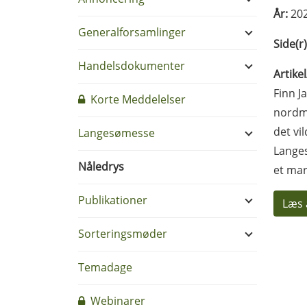
År:
20
Generalforsamlinger
Side(r)
Handelsdokumenter
Artike
Finn J
Korte Meddelelser
nordma
det vi
Langesømesse
Langes
Nåledrys
et mar
Publikationer
Læs 
Sorteringsmøder
Temadage
Webinarer