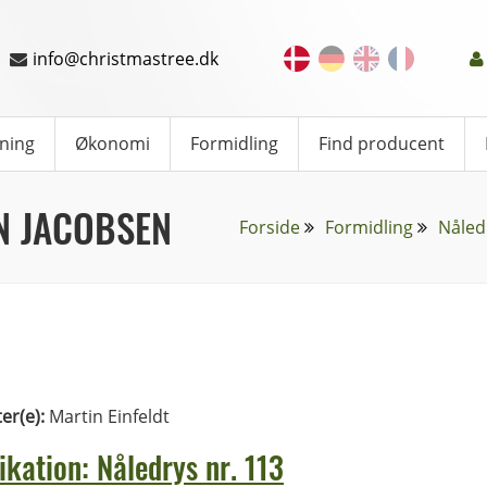
info@christmastree.dk
ning
Økonomi
Formidling
Find producent
N JACOBSEN
Forside
Formidling
Nåled
ter(e):
Martin Einfeldt
ikation: Nåledrys nr. 113