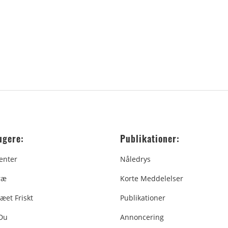
ugere:
Publikationer:
enter
Nåledrys
ræ
Korte Meddelelser
æet Friskt
Publikationer
 Du
Annoncering