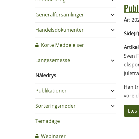
Publ
Generalforsamlinger
År:
20
Handelsdokumenter
Side(r)
Korte Meddelelser
Artike
Sven F
Langesømesse
ekspor
juletr
Nåledrys
Han tr
Publikationer
vore d
Sorteringsmøder
Læs 
Temadage
Webinarer