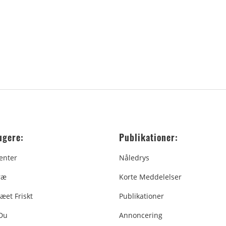
ugere:
Publikationer:
enter
Nåledrys
ræ
Korte Meddelelser
æet Friskt
Publikationer
 Du
Annoncering