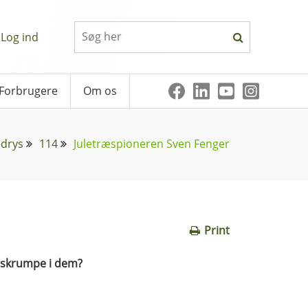
Log ind
Forbrugere
Om os
edrys
114
Juletræspioneren Sven Fenger
Print
 skrumpe i dem?