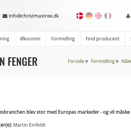
info@christmastree.dk
ning
Økonomi
Formidling
Find producent
N FENGER
Forside
Formidling
Nål
æsbranchen blev stor med Europas markeder - og vil måske
ter(e):
Martin Einfeldt