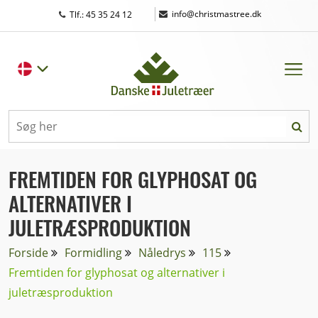
|
info@christmastree.dk
Tlf.: 45 35 24 12
FREMTIDEN FOR GLYPHOSAT OG
ALTERNATIVER I
JULETRÆSPRODUKTION
Forside
Formidling
Nåledrys
115
Fremtiden for glyphosat og alternativer i
juletræsproduktion