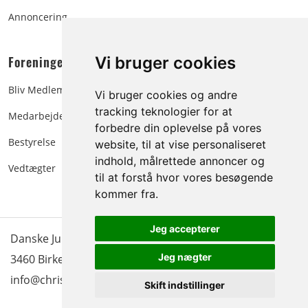
Annoncering
Foreningen:
Vi bruger cookies
Bliv Medlem
Vi bruger cookies og andre
tracking teknologier for at
Medarbejdere
forbedre din oplevelse på vores
Bestyrelse
website, til at vise personaliseret
indhold, målrettede annoncer og
Vedtægter
til at forstå hvor vores besøgende
kommer fra.
Jeg accepterer
Danske Juletræer - træer & grønt | Blokken 15 | DK-
Jeg nægter
3460 Birkerød |
Tlf.: 45 35 24 12
|
info@christmastree.dk
Skift indstillinger