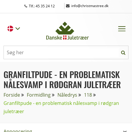
|
info@christmastree.dk
Tlf.: 45 35 24 12
GRANFILTPUDE - EN PROBLEMATISK
NÅLESVAMP I RØDGRAN JULETRÆER
Forside
Formidling
Nåledrys
118
Granfiltpude - en problematisk nålesvamp i rødgran
juletræer
Annoncering