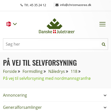
|
info@christmastree.dk
Tlf.: 45 35 24 12
PÅ VEJ TIL SELVFORSYNING
Forside
Formidling
Nåledrys
118
På vej til selvforsyning med nordmannsgranfrø
Annoncering
Generalforsamlinger