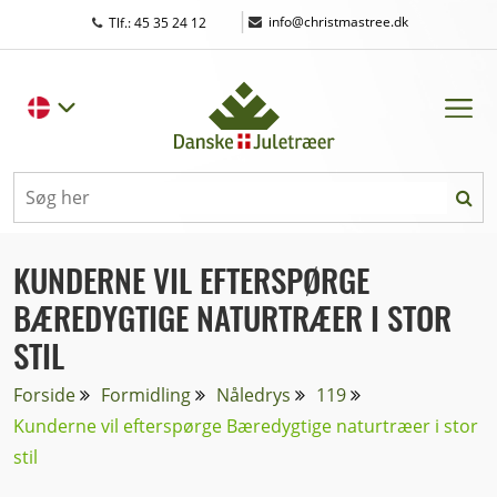
|
info@christmastree.dk
Tlf.: 45 35 24 12
KUNDERNE VIL EFTERSPØRGE
BÆREDYGTIGE NATURTRÆER I STOR
STIL
Forside
Formidling
Nåledrys
119
Kunderne vil efterspørge Bæredygtige naturtræer i stor
stil