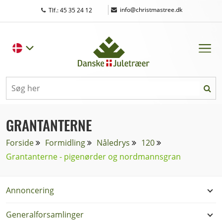
|
info@christmastree.dk
Tlf.: 45 35 24 12
GRANTANTERNE
Forside
Formidling
Nåledrys
120
Grantanterne - pigenørder og nordmannsgran
Annoncering
Generalforsamlinger