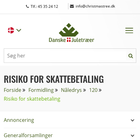
|
info@christmastree.dk
Tlf.: 45 35 24 12
RISIKO FOR SKATTEBETALING
Forside
Formidling
Nåledrys
120
Risiko for skattebetaling
Annoncering
Generalforsamlinger