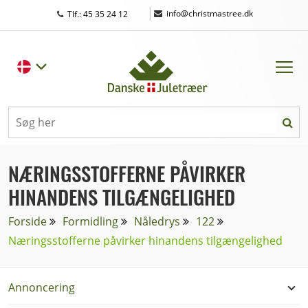
|
info@christmastree.dk
Tlf.: 45 35 24 12
NÆRINGSSTOFFERNE PÅVIRKER
HINANDENS TILGÆNGELIGHED
Forside
Formidling
Nåledrys
122
Næringsstofferne påvirker hinandens tilgængelighed
Annoncering