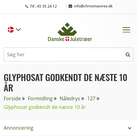
|
info@christmastree.dk
Tlf.: 45 35 24 12
GLYPHOSAT GODKENDT DE NÆSTE 10
ÅR
Forside
Formidling
Nåledrys
127
Glyphosat godkendt de næste 10 år
Annoncering