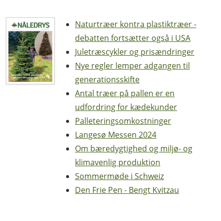
Naturtræer kontra plastiktræer -
debatten fortsætter også i USA
Juletræscykler og prisændringer
Nye regler lemper adgangen til
generationsskifte
Antal træer på pallen er en
udfordring for kædekunder
Palleteringsomkostninger
Langesø Messen 2024
Om bæredygtighed og miljø- og
klimavenlig produktion
Sommermøde i Schweiz
Den Frie Pen - Bengt Kvitzau