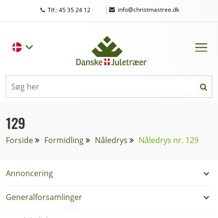
|
info@christmastree.dk
Tlf.: 45 35 24 12
129
Forside
Formidling
Nåledrys
Nåledrys nr. 129
Annoncering
Generalforsamlinger