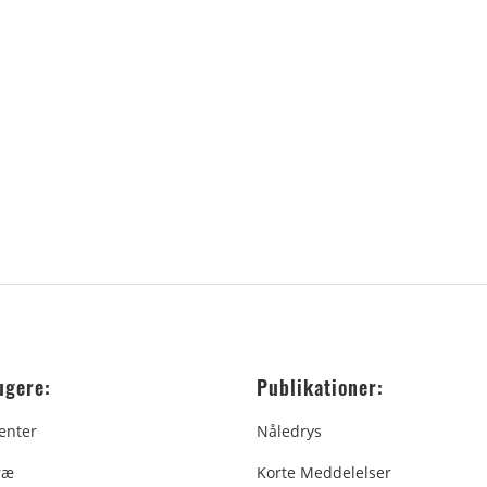
ugere:
Publikationer:
enter
Nåledrys
ræ
Korte Meddelelser