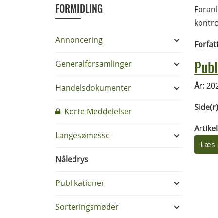
FORMIDLING
Foranl
kontro
Annoncering
Forfat
Publ
Generalforsamlinger
År:
20
Handelsdokumenter
Side(r)
Korte Meddelelser
Artike
Langesømesse
Læs 
Nåledrys
Publikationer
Sorteringsmøder