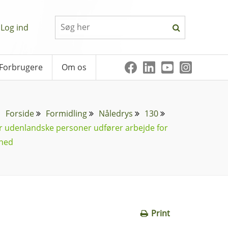
Log ind
Forbrugere
Om os
Forside
Formidling
Nåledrys
130
r udenlandske personer udfører arbejde for
mhed
Print