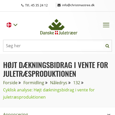
|
info@christmastree.dk
Tlf.: 45 35 24 12
HØJT DÆKNINGSBIDRAG I VENTE FOR
JULETRÆSPRODUKTIONEN
Forside
Formidling
Nåledrys
132
Cyklisk analyse: Højt dækningsbidrag i vente for
juletræsproduktionen
Annoncering