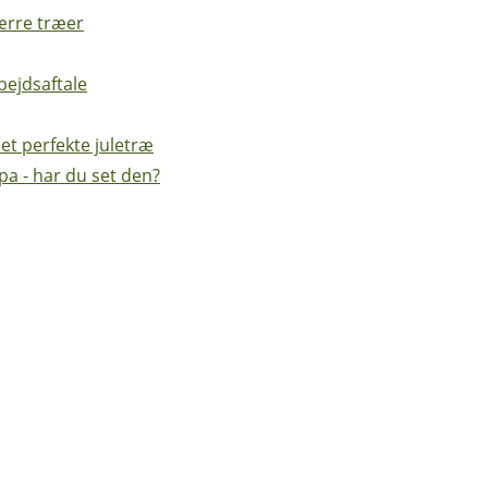
ærre træer
ejdsaftale
et perfekte juletræ
pa - har du set den?