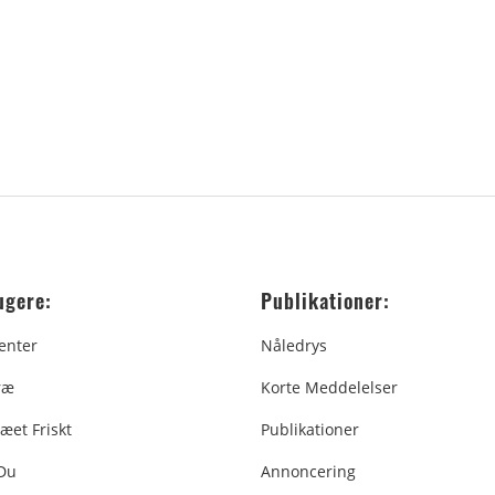
ugere:
Publikationer:
enter
Nåledrys
ræ
Korte Meddelelser
æet Friskt
Publikationer
 Du
Annoncering