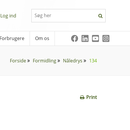
Log ind
Forbrugere
Om os
Forside
Formidling
Nåledrys
134
Print