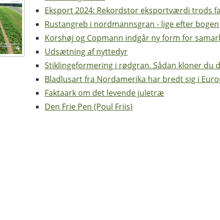
Eksport 2024: Rekordstor eksportværdi trods f
Rustangreb i nordmannsgran - lige efter bogen
Korshøj og Copmann indgår ny form for samarb
Udsætning af nyttedyr
Stiklingeformering i rødgran. Sådan kloner du d
Bladlusart fra Nordamerika har bredt sig i Euro
Faktaark om det levende juletræ
Den Frie Pen (Poul Friis)