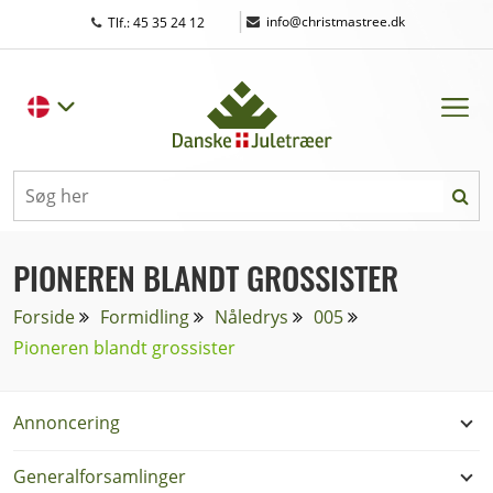
|
info@christmastree.dk
Tlf.: 45 35 24 12
PIONEREN BLANDT GROSSISTER
Forside
Formidling
Nåledrys
005
Pioneren blandt grossister
Annoncering
Generalforsamlinger