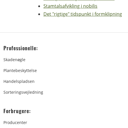
Stamtalsafvikling i nobilis
Det "rigtige" tidspunkt i formklipning
Professionelle:
Skadenøgle
Plantebeskyttelse
Handelspladsen
Sorteringsvejledning
Forbrugere:
Producenter