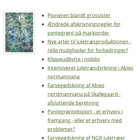
Pioneren blandt grossister
Ændrede afskrivningsregler for
pyntegrønt på markjorder
Nye arter til juletræsproduktionen -
relle muligheder for forbedringer?
Klippeudbytte i nobilis
Intensiveret juletræsdyrkning i Abies
normanniana
Farvegødskning af Abies
nordmanniana på Skaføgaard -
afsluttende beretning
Pyntegrønteksport - et erhverv i
fremgang - eller et erhverv med
problemer?
Farvegødskning af NGR juletræer