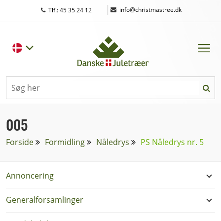
|
info@christmastree.dk
Tlf.: 45 35 24 12
005
Forside
Formidling
Nåledrys
PS Nåledrys nr. 5
Annoncering
Generalforsamlinger