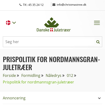
|
info@christmastree.dk
Tlf.: 45 35 24 12
PRISPOLITIK FOR NORDMANNSGRAN-
JULETRÆER
Forside
Formidling
Nåledrys
012
Prispolitik for nordmannsgran-juletræer
Annoncering