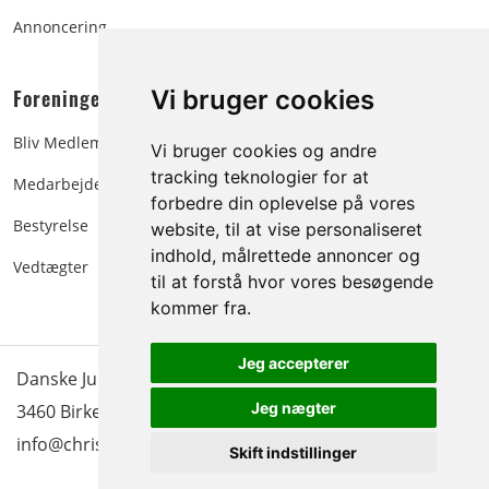
Annoncering
Foreningen:
Vi bruger cookies
Bliv Medlem
Vi bruger cookies og andre
tracking teknologier for at
Medarbejdere
forbedre din oplevelse på vores
Bestyrelse
website, til at vise personaliseret
indhold, målrettede annoncer og
Vedtægter
til at forstå hvor vores besøgende
kommer fra.
Jeg accepterer
Danske Juletræer - træer & grønt | Blokken 15 | DK-
Jeg nægter
3460 Birkerød |
Tlf.: 45 35 24 12
|
info@christmastree.dk
Skift indstillinger