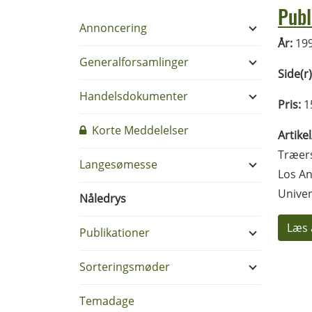
Publ
Annoncering
År:
19
Generalforsamlinger
Side(r)
Handelsdokumenter
Pris:
1
Korte Meddelelser
Artike
Træers
Langesømesse
Los An
Univer
Nåledrys
Læs 
Publikationer
Sorteringsmøder
Temadage