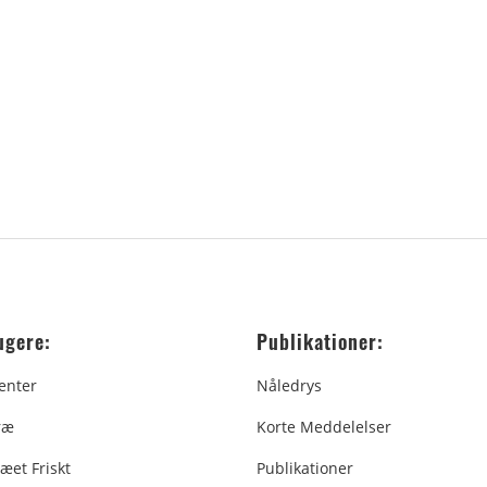
ugere:
Publikationer:
enter
Nåledrys
ræ
Korte Meddelelser
æet Friskt
Publikationer