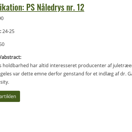
ikation: PS Nåledrys nr. 12
90
:
24-25
50
l/abstract:
 holdbarhed har altid interesseret producenter af juletræer.
geles var dette emne derfor genstand for et indlæg af dr. 
sity.
artiklen