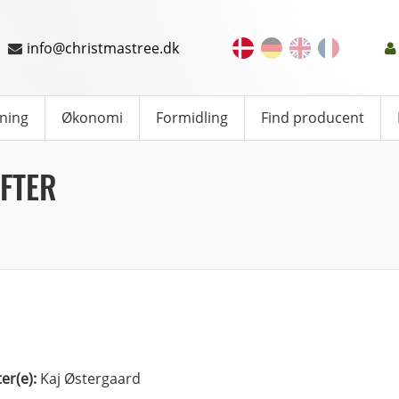
info@christmastree.dk
ning
Økonomi
Formidling
Find producent
FTER
ter(e):
Kaj Østergaard