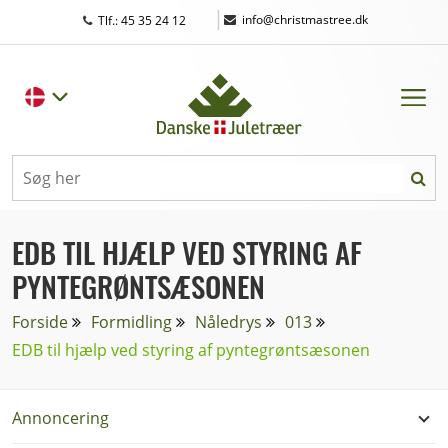
|
info@christmastree.dk
Tlf.: 45 35 24 12
EDB TIL HJÆLP VED STYRING AF
PYNTEGRØNTSÆSONEN
Forside
Formidling
Nåledrys
013
EDB til hjælp ved styring af pyntegrøntsæsonen
Annoncering