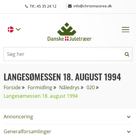
|
info@christmastree.dk
Tlf.: 45 35 24 12
LANGESØMESSEN 18. AUGUST 1994
Forside
Formidling
Nåledrys
020
Langesømessen 18. august 1994
Annoncering
Generalforsamlinger