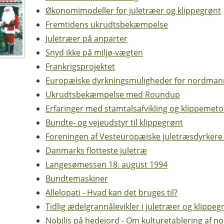
Økonomimodeller for juletræer og klippegrønt
Fremtidens ukrudtsbekæmpelse
Juletræer på anparter
Snyd ikke på miljø-vægten
Frankrigsprojektet
Europæiske dyrkningsmuligheder for nordmann
Ukrudtsbekæmpelse med Roundup
Erfaringer med stamtalsafvikling og klippemetod
Bundte- og vejeudstyr til klippegrønt
Foreningen af Vesteuropæiske juletræsdyrkere
Danmarks flotteste juletræ
Langesømessen 18. august 1994
Bundtemaskiner
Allelopati - Hvad kan det bruges til?
Tidlig ædelgrannålevikler i juletræer og klippe
Nobilis på hedejord - Om kulturetablering af no