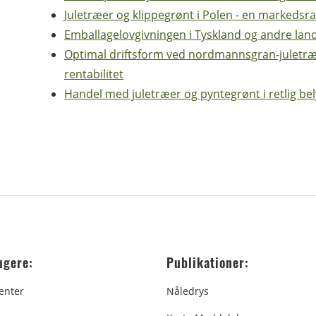
Juletræer og klippegrønt i Polen - en markedsr
Emballagelovgivningen i Tyskland og andre lan
Optimal driftsform ved nordmannsgran-juletræ
rentabilitet
Handel med juletræer og pyntegrønt i retlig be
ugere:
Publikationer:
enter
Nåledrys