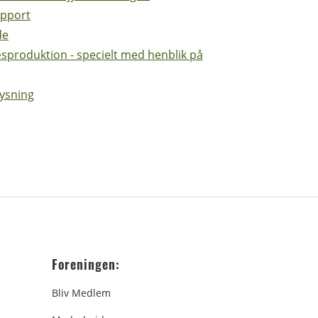
apport
de
sproduktion - specielt med henblik på
lysning
Foreningen:
Bliv Medlem