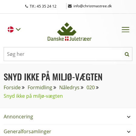
|
info@christmastree.dk
Tlf.: 45 35 24 12
SNYD IKKE PÅ MILJØ-VÆGTEN
Forside
Formidling
Nåledrys
020
Snyd ikke på miljø-vægten
Annoncering
Generalforsamlinger