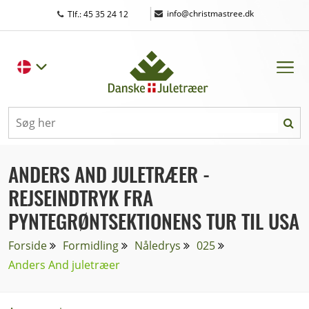
|
info@christmastree.dk
Tlf.: 45 35 24 12
ANDERS AND JULETRÆER -
REJSEINDTRYK FRA
PYNTEGRØNTSEKTIONENS TUR TIL USA
Forside
Formidling
Nåledrys
025
Anders And juletræer