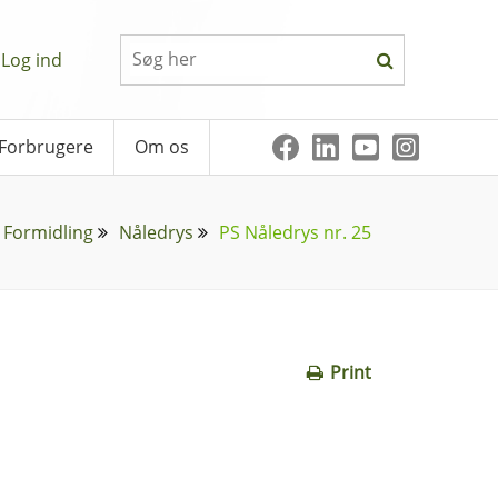
Log ind
Forbrugere
Om os
Formidling
Nåledrys
PS Nåledrys nr. 25
Print