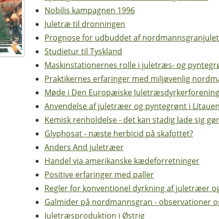
Nobilis kampagnen 1996
Juletræ til dronningen
Prognose for udbuddet af nordmannsgranjuletr
Studietur til Tyskland
Maskinstationernes rolle i juletræs- og pynte
Praktikernes erfaringer med miljøvenlig nord
Møde i Den Europæiske Juletræsdyrkerforenin
Anvendelse af juletræer og pyntegrønt i Litaue
Kemisk renholdelse - det kan stadig lade sig gø
Glyphosat - næste herbicid på skafottet?
Anders And juletræer
Handel via amerikanske kædeforretninger
Positive erfaringer med paller
Regler for konventionel dyrkning af juletræer o
Galmider på nordmannsgran - observationer og
Juletræsproduktion i Østrig