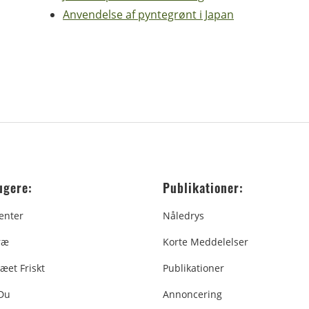
Anvendelse af pyntegrønt i Japan
ugere:
Publikationer:
enter
Nåledrys
ræ
Korte Meddelelser
æet Friskt
Publikationer
 Du
Annoncering