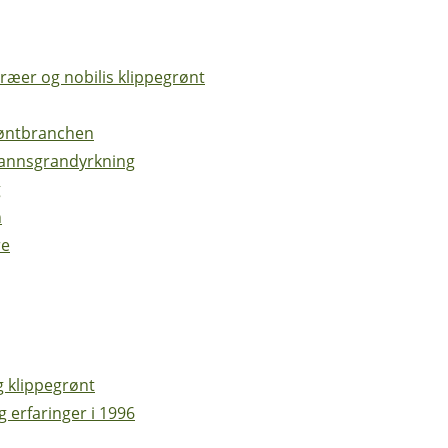
æer og nobilis klippegrønt
grøntbranchen
mannsgrandyrkning
g
n
re
g klippegrønt
 erfaringer i 1996