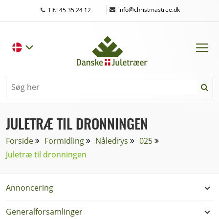
|
info@christmastree.dk
Tlf.: 45 35 24 12
JULETRÆ TIL DRONNINGEN
Forside
Formidling
Nåledrys
025
Juletræ til dronningen
Annoncering
Generalforsamlinger