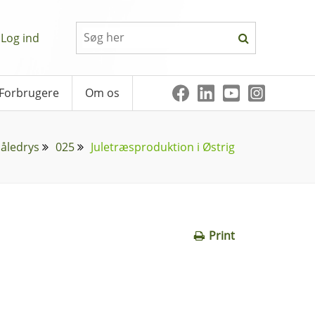
Log ind
Forbrugere
Om os
åledrys
025
Juletræsproduktion i Østrig
Print