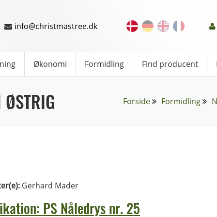
info@christmastree.dk
ning
Økonomi
Formidling
Find producent
 ØSTRIG
Forside
Formidling
N
ter(e):
Gerhard Mader
ikation: PS Nåledrys nr. 25