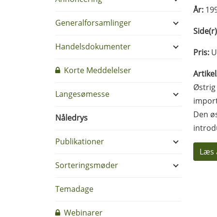
År:
19
Generalforsamlinger
Side(r)
Handelsdokumenter
Pris:
U
Korte Meddelelser
Artike
Østrig
Langesømesse
import
Den øs
Nåledrys
introd
Publikationer
Læs 
Sorteringsmøder
Temadage
Webinarer