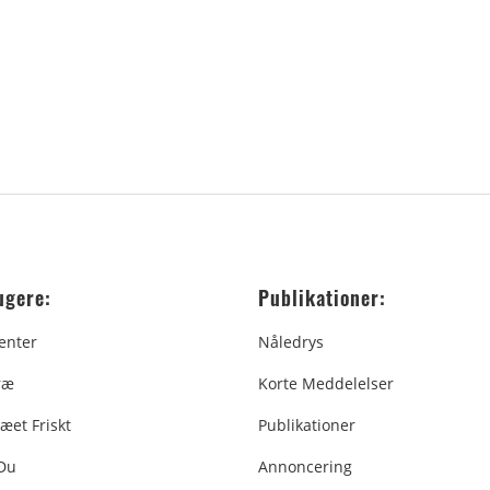
ugere:
Publikationer:
enter
Nåledrys
ræ
Korte Meddelelser
æet Friskt
Publikationer
 Du
Annoncering