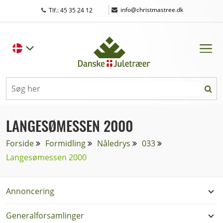
|
info@christmastree.dk
Tlf.: 45 35 24 12
LANGESØMESSEN 2000
Forside
Formidling
Nåledrys
033
Langesømessen 2000
Annoncering
Generalforsamlinger