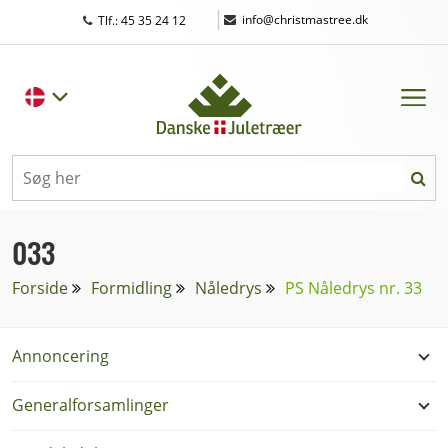
|
info@christmastree.dk
Tlf.: 45 35 24 12
033
Forside
Formidling
Nåledrys
PS Nåledrys nr. 33
Annoncering
Generalforsamlinger