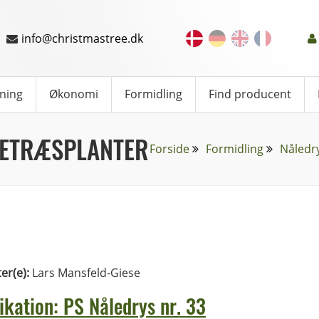
info@christmastree.dk
ning
Økonomi
Formidling
Find producent
LETRÆSPLANTER
Forside
Formidling
Nåledr
ter(e):
Lars Mansfeld-Giese
ikation: PS Nåledrys nr. 33