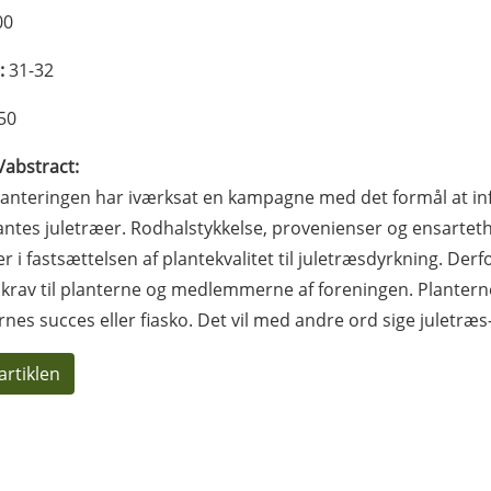
00
:
31-32
50
l/abstract:
anteringen har iværksat en kampagne med det formål at in
antes juletræer. Rodhalstykkelse, provenienser og ensartethe
er i fastsættelsen af plantekvalitet til juletræsdyrkning. De
krav til planterne og medlemmerne af foreningen. Planterne
nes succes eller fiasko. Det vil med andre ord sige juletræ
artiklen