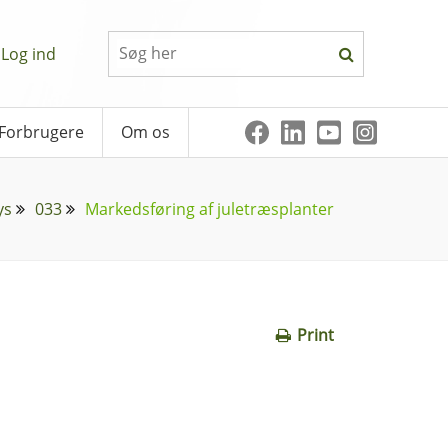
Log ind
Forbrugere
Om os
ys
033
Markedsføring af juletræsplanter
Print