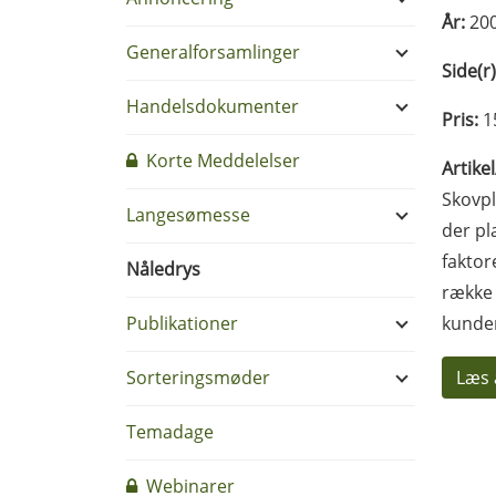
År:
20
Generalforsamlinger
Side(r)
Handelsdokumenter
Pris:
1
Korte Meddelelser
Artike
Skovpl
Langesømesse
der pl
faktor
Nåledrys
række 
Publikationer
kunder
Sorteringsmøder
Læs 
Temadage
Webinarer