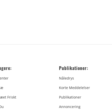
ugere:
Publikationer:
enter
Nåledrys
ræ
Korte Meddelelser
æet Friskt
Publikationer
 Du
Annoncering