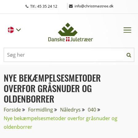
|
info@christmastree.dk
Tlf.: 45 35 24 12
NYE BEKÆMPELSESMETODER
OVERFOR GRÅSNUDER OG
OLDENBORRER
Forside
Formidling
Nåledrys
040
Nye bekæmpelsesmetoder overfor gråsnuder og
oldenborrer