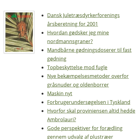
Dansk Juletræsdyrkerforenings
årsberetning for 2001
Hvordan gødsker jeg mine
nordmannsgraner?
Mandbårne gødningsdoserer til fast
gødning
Topbeskyttelse mod fugle
Nye bekæmpelsesmetoder overfor
gråsnuder og oldenborrer
Maskin nyt
Forbrugerundersøgelsen i Tyskland
Hvorfor skal proviniensen altid hedde
Ambrolauri?
Gode perspektiver for forædling
gennem udvalg af plustræer