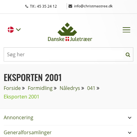
|
info@christmastree.dk
Tlf.: 45 35 24 12
EKSPORTEN 2001
Forside
Formidling
Nåledrys
041
Eksporten 2001
Annoncering
Generalforsamlinger