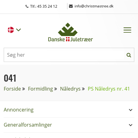
|
info@christmastree.dk
Tlf.: 45 35 24 12
041
Forside
Formidling
Nåledrys
PS Nåledrys nr. 41
Annoncering
Generalforsamlinger