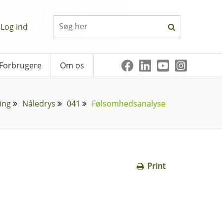
Log ind
Forbrugere
Om os
ing
Nåledrys
041
Følsomhedsanalyse
Print