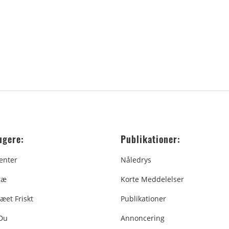
ugere:
Publikationer:
enter
Nåledrys
ræ
Korte Meddelelser
æet Friskt
Publikationer
 Du
Annoncering