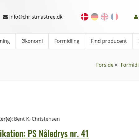
info@christmastree.dk
ning
Økonomi
Formidling
Find producent
Forside
Formidl
ter(e):
Bent K. Christensen
ikation: PS Nåledrys nr. 41