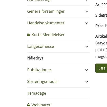
År:
20
Generalforsamlinger
Side(r)
Handelsdokumenter
Pris:
1
Korte Meddelelser
Artike
Betyde
Langesømesse
pjat n
meget,
Nåledrys
Læs 
Publikationer
Sorteringsmøder
Temadage
Webinarer