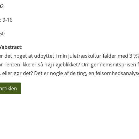
02
:
9-16
50
l/abstract:
r det noget at udbyttet i min juletræskultur falder med 3 %
år renten ikke er så høj i øjeblikket? Om gennemsnitsprisen 
 eller gør det? Det er nogle af de ting, en følsomhedsanalyse
artiklen