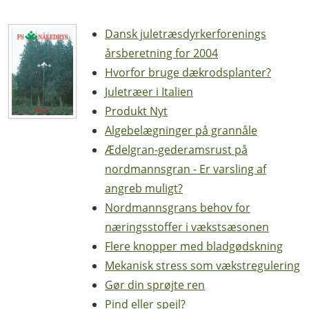
Dansk juletræsdyrkerforenings
årsberetning for 2004
Hvorfor bruge dækrodsplanter?
Juletræer i Italien
Produkt Nyt
Algebelægninger på grannåle
Ædelgran-gederamsrust på
nordmannsgran - Er varsling af
angreb muligt?
Nordmannsgrans behov for
næringsstoffer i vækstsæsonen
Flere knopper med bladgødskning
Mekanisk stress som vækstregulering
Gør din sprøjte ren
Pind eller spejl?