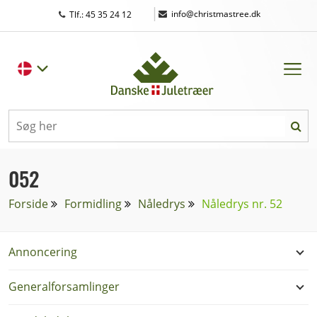
|
info@christmastree.dk
Tlf.: 45 35 24 12
052
Forside
Formidling
Nåledrys
Nåledrys nr. 52
Annoncering
Generalforsamlinger