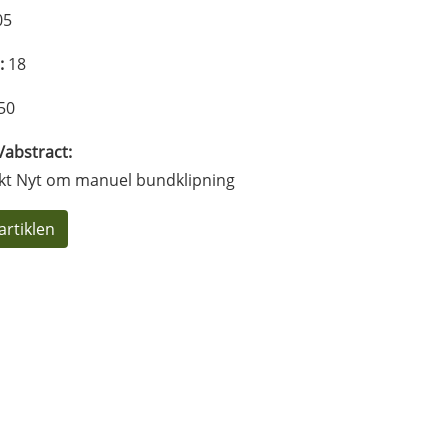
05
:
18
50
l/abstract:
kt Nyt om manuel bundklipning
artiklen