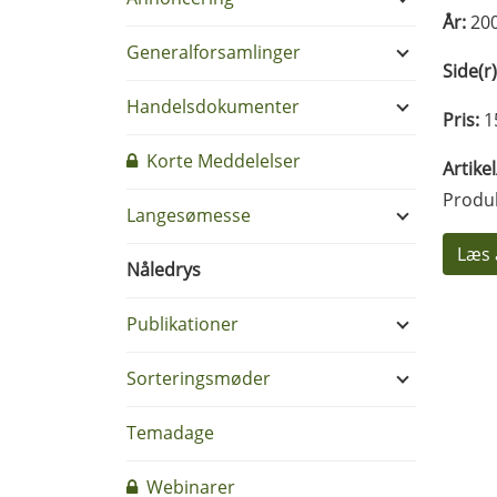
År:
20
Generalforsamlinger
Side(r)
Handelsdokumenter
Pris:
1
Korte Meddelelser
Artike
Produ
Langesømesse
Læs 
Nåledrys
Publikationer
Sorteringsmøder
Temadage
Webinarer