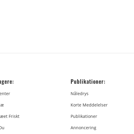
ugere:
Publikationer:
enter
Nåledrys
ræ
Korte Meddelelser
æet Friskt
Publikationer
 Du
Annoncering