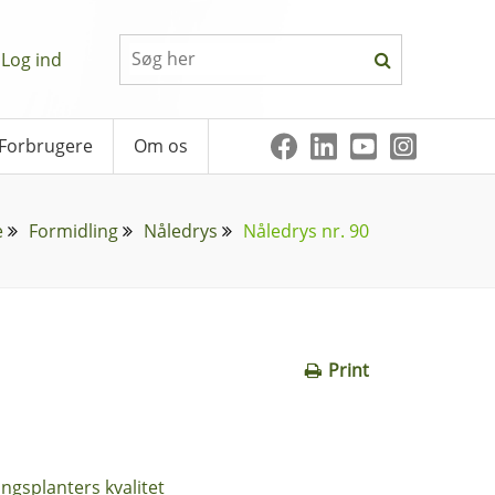
Log ind
Forbrugere
Om os
e
Formidling
Nåledrys
Nåledrys nr. 90
Print
ingsplanters kvalitet