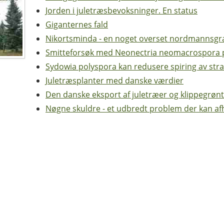
Jorden i juletræsbevoksninger. En status
Giganternes fald
Nikortsminda - en noget overset nordmannsg
Smitteforsøk med Neonectria neomacrospora p
Sydowia polyspora kan redusere spiring av strat
Juletræsplanter med danske værdier
Den danske eksport af juletræer og klippegrøn
Nøgne skuldre - et udbredt problem der kan af