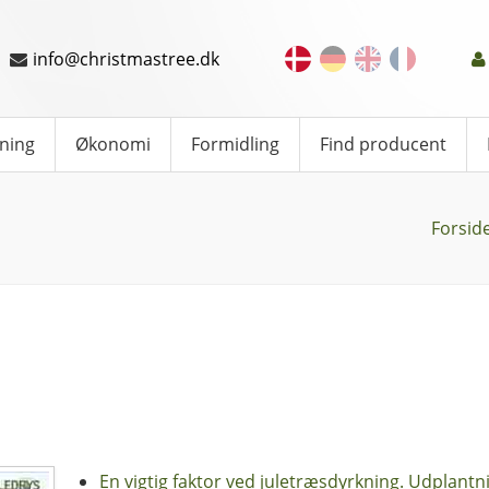
info@christmastree.dk
ning
Økonomi
Formidling
Find producent
Forsid
En vigtig faktor ved juletræsdyrkning. Udplantn