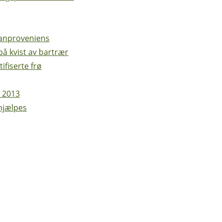
ranproveniens
å kvist av bartrær
ifiserte frø
t 2013
hjælpes