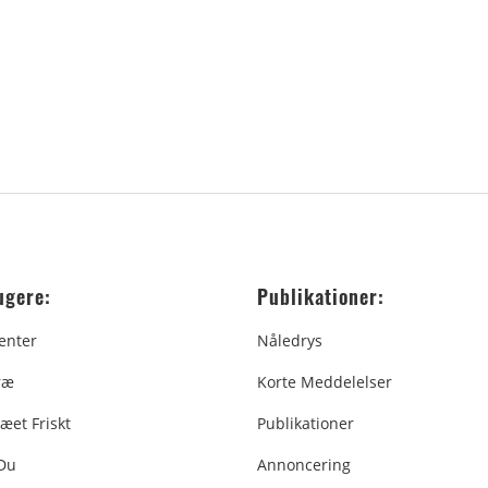
ugere:
Publikationer:
enter
Nåledrys
ræ
Korte Meddelelser
æet Friskt
Publikationer
 Du
Annoncering