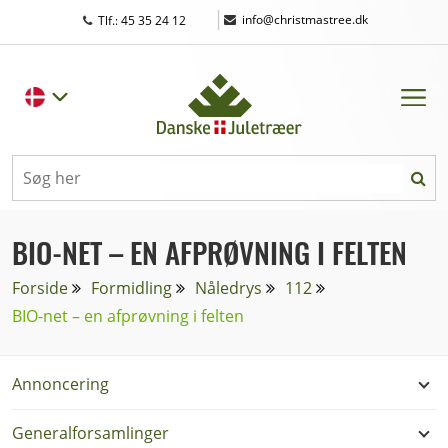
|
info@christmastree.dk
Tlf.: 45 35 24 12
BIO-NET – EN AFPRØVNING I FELTEN
Forside
Formidling
Nåledrys
112
BIO-net – en afprøvning i felten
Annoncering
Generalforsamlinger