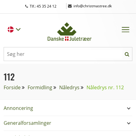
|
info@christmastree.dk
Tlf.: 45 35 24 12
112
Forside
Formidling
Nåledrys
Nåledrys nr. 112
Annoncering
Generalforsamlinger