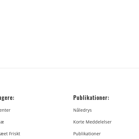
ugere:
Publikationer:
enter
Nåledrys
ræ
Korte Meddelelser
æet Friskt
Publikationer