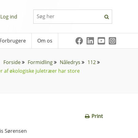
Log ind
Forbrugere
Om os
Forside
Formidling
Nåledrys
112
 af økologiske juletræer har store
Print
is Sørensen