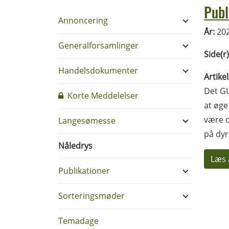
Publ
Annoncering
År:
20
Generalforsamlinger
Side(r)
Handelsdokumenter
Artike
Det GU
Korte Meddelelser
at øge
være d
Langesømesse
på dyr
Nåledrys
Læs 
Publikationer
Sorteringsmøder
Temadage