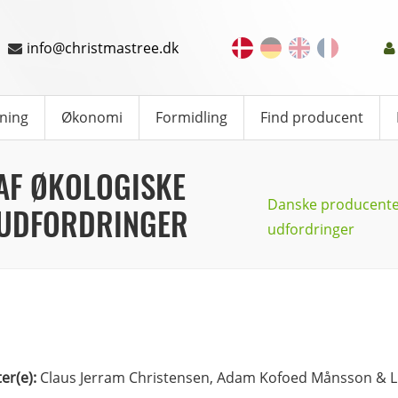
info@christmastree.dk
ning
Økonomi
Formidling
Find producent
AF ØKOLOGISKE
Danske producenter
 UDFORDRINGER
udfordringer
ter(e):
Claus Jerram Christensen, Adam Kofoed Månsson & L